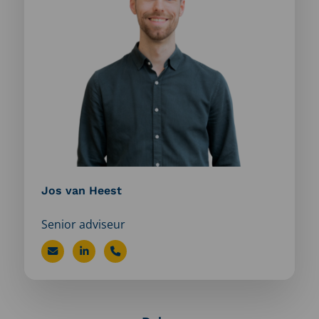
van
Heest
Jos van Heest
Senior adviseur
Stuur
Bezoek
Bel
een
LinkedIn
Jos
e-
profiel
van