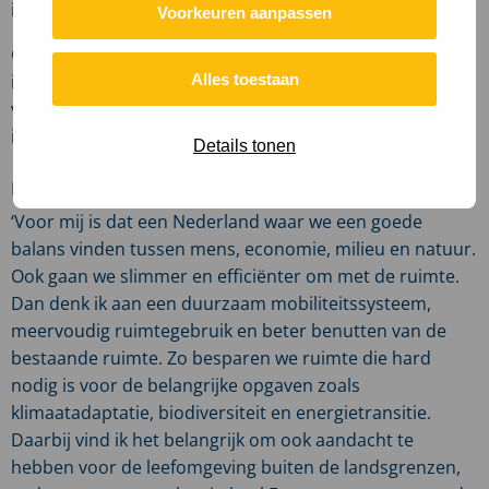
in veel steden en de intensieve landbouw.
Voorkeuren aanpassen
Gemeenten, provincies, het Rijk en ook Europa zijn
Alles toestaan
intensief bezig op de opgaven rondom het
verduurzamen van onze leefomgeving op te pakken. Dat
is positief, maar er is ook nog heel veel werk te doen!’
Details tonen
De toekomst in balans
‘Voor mij is dat een Nederland waar we een goede
balans vinden tussen mens, economie, milieu en natuur.
Ook gaan we slimmer en efficiënter om met de ruimte.
Dan denk ik aan een duurzaam mobiliteitssysteem,
meervoudig ruimtegebruik en beter benutten van de
bestaande ruimte. Zo besparen we ruimte die hard
nodig is voor de belangrijke opgaven zoals
klimaatadaptatie, biodiversiteit en energietransitie.
Daarbij vind ik het belangrijk om ook aandacht te
hebben voor de leefomgeving buiten de landsgrenzen,