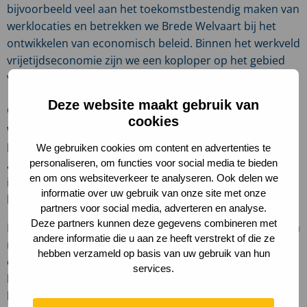
bijvoorbeeld veel aan het toekomstbestendig maken van
werklocaties en betrekken we Brede Welvaart bij het
ontwikkelen van economisch beleid. Binnen het werkveld
vrijetijdseconomie zijn we een koploper op het gebied
van duurzaam toerisme.’
Deze website maakt gebruik van
Gemeenten doen al veel
cookies
Wat kunnen gemeenten nu doen voor een duurzame
leefomgeving? ‘Het is lastig om daar een generiek
We gebruiken cookies om content en advertenties te
personaliseren, om functies voor social media te bieden
antwoord op te geven. Gemeenten kunnen – en moeten
en om ons websiteverkeer te analyseren. Ook delen we
in sommige gevallen ook – veel doen aan een duurzame
informatie over uw gebruik van onze site met onze
leefomgeving. En er gebeurt gelukkig ook al heel veel!
partners voor social media, adverteren en analyse.
Deze partners kunnen deze gegevens combineren met
Het is duidelijk dat we onze leefomgeving in veel gevallen
andere informatie die u aan ze heeft verstrekt of die ze
niet ideaal hebben ingericht en dat deze op veel
hebben verzameld op basis van uw gebruik van hun
onderdelen niet toekomstbestendig is. Denk
services.
bijvoorbeeld aan de sterk versteende
bedrijventerreinen, het auto-georiënteerde straatbeeld