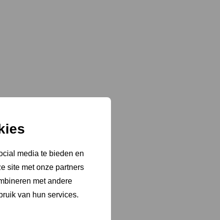
kies
ocial media te bieden en
e site met onze partners
ombineren met andere
bruik van hun services.