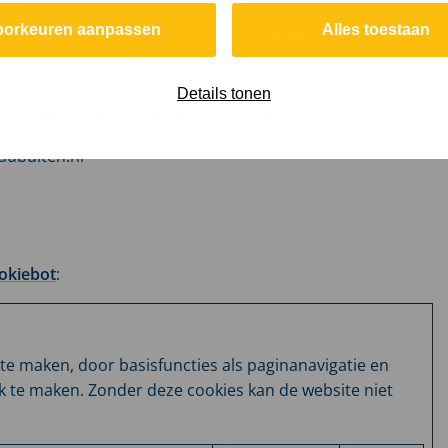
oorkeuren aanpassen
Alles toestaan
e zijn, hoe u contact met ons kunt opnemen en hoe we
Details tonen
 ID en de datum van de toestemming alstublieft.
aubuiten.nl
okiebot
:
te maken, door basisfuncties als paginanavigatie en
k te maken. Zonder deze cookies kan de website niet