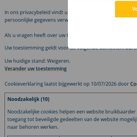
V
In ons privacybeleid vindt u meer informatie over wie w
persoonlijke gegevens verwerken.
Als u vragen heeft over uw toestemming, vermeld dan het
Uw toestemming geldt voor de volgende domeinen: bure
Uw huidige stand: Weigeren.
Verander uw toestemming
Cookieverklaring laatst bijgewerkt op 10/07/2026 door
Co
Noodzakelijk (10)
Noodzakelijke cookies helpen een website bruikbaarder 
toegang tot beveiligde gedeelten van de website mogelij
naar behoren werken.