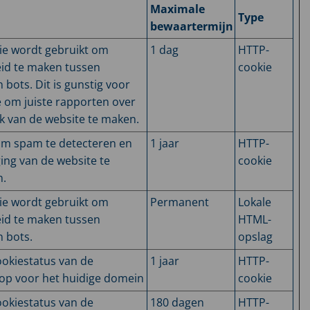
Maximale
Type
bewaartermijn
ie wordt gebruikt om
1 dag
HTTP-
id te maken tussen
cookie
bots. Dit is gunstig voor
 om juiste rapporten over
k van de website te maken.
om spam te detecteren en
1 jaar
HTTP-
ging van de website te
cookie
n.
ie wordt gebruikt om
Permanent
Lokale
id te maken tussen
HTML-
 bots.
opslag
ookiestatus van de
1 jaar
HTTP-
 op voor het huidige domein
cookie
ookiestatus van de
180 dagen
HTTP-