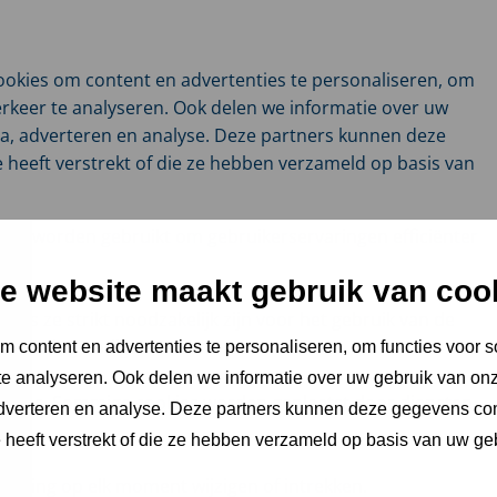
ookies om content en advertenties te personaliseren, om
erkeer te analyseren. Ook delen we informatie over uw
ia, adverteren en analyse. Deze partners kunnen deze
heeft verstrekt of die ze hebben verzameld op basis van
nnen worden gebruikt om gebruikerservaringen efficiënter
e website maakt gebruik van coo
ls ze strikt noodzakelijk zijn voor het gebruik van de
estemming nodig.
 content en advertenties te personaliseren, om functies voor s
e analyseren. Ook delen we informatie over uw gebruik van onz
ookies. Sommige cookies worden geplaatst door diensten
adverteren en analyse. Deze partners kunnen deze gegevens c
e heeft verstrekt of die ze hebben verzameld op basis van uw ge
emming op elk moment wijzigen of intrekken.