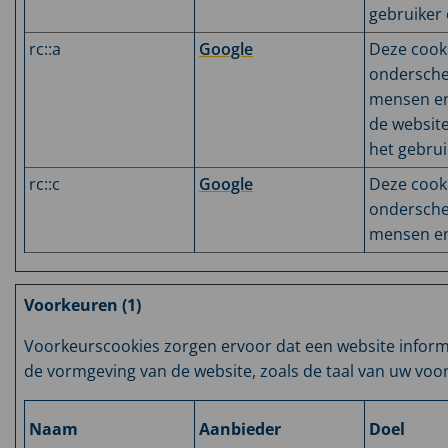
gebruiker
rc::a
Google
Deze cook
ondersche
mensen en 
de website
het gebrui
rc::c
Google
Deze cook
ondersche
mensen en
Voorkeuren (1)
Voorkeurscookies zorgen ervoor dat een website informa
de vormgeving van de website, zoals de taal van uw voo
Naam
Aanbieder
Doel