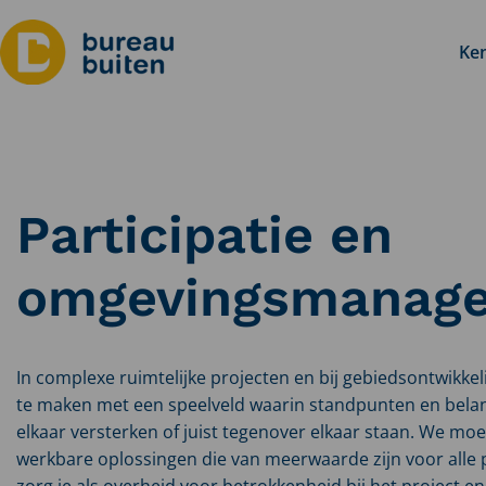
Ken
Participatie en
omgevingsmanag
In complexe ruimtelijke projecten en bij gebiedsontwikk
te maken met een speelveld waarin standpunten en bela
elkaar versterken of juist tegenover elkaar staan. We mo
werkbare oplossingen die van meerwaarde zijn voor alle 
zorg je als overheid voor betrokkenheid bij het project e