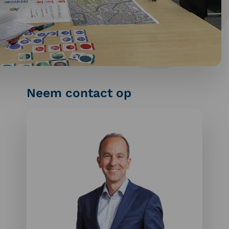
Neem contact op
Meer
informatie
over:
Sander
Kooijman