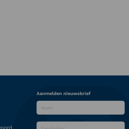
Aanmelden nieuwsbrief
Naam
*
E-
woord
mailadres