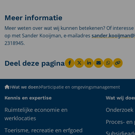
Meer informatie
Meer weten over wat wij kunnen betekenen? Of interesse 
op met Sander Kooijman, e-mailadres
sander.kooijman@
2318945.
Deel deze pagina
Deel
Deel
Deel
Deel
Deel
via
via
via
via
via
Facebook
X
LinkedIn
Email
WhatsApp
Bureau
Wat we doen
Participatie en omgevingsmanagement
BUITEN
Kennis en expertise
Wat wij doe
Ruimtelijke economie en
Onderzoek 
werklocaties
Proces- en
Toerisme, recreatie en erfgoed
Subsidiead