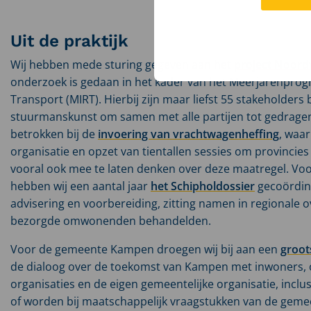
Uit de praktijk
Wij hebben mede sturing gegeven aan het
project Noor
onderzoek is gedaan in het kader van het Meerjarenprog
Transport (MIRT). Hierbij zijn maar liefst 55 stakeholders
stuurmanskunst om samen met alle partijen tot gedrage
betrokken bij de
invoering van vrachtwagenheffing
, waar
organisatie en opzet van tientallen sessies om provincie
vooral ook mee te laten denken over deze maatregel. V
hebben wij een aantal jaar
het Schipholdossier
gecoördine
advisering en voorbereiding, zitting namen in regionale 
bezorgde omwonenden behandelden.
Voor de gemeente Kampen droegen wij bij aan een
groots
de dialoog over de toekomst van Kampen met inwoners,
organisaties en de eigen gemeentelijke organisatie, inclu
of worden bij maatschappelijk vraagstukken van de geme