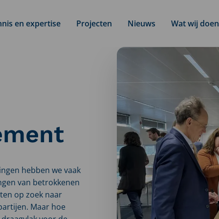
nis en expertise
Projecten
Nieuws
Wat wij doen
ement
elingen hebben we vaak
ngen van betrokkenen
eten op zoek naar
partijen. Maar hoe
n draagvlak voor de