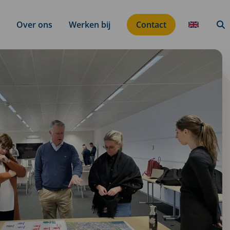
Over ons
Werken bij
Contact
Translati
Zo
button
k