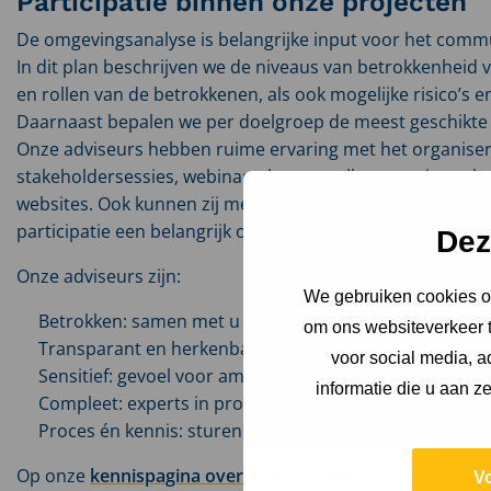
Participatie binnen onze projecten
De omgevingsanalyse is belangrijke input voor het com
In dit plan beschrijven we de niveaus van betrokkenheid 
en rollen van de betrokkenen, als ook mogelijke risico’
Daarnaast bepalen we per doelgroep de meest geschikte 
Onze adviseurs hebben ruime ervaring met het organiser
stakeholdersessies, webinars, het opstellen van nieuwsb
websites. Ook kunnen zij meedenken over het omgevings
participatie een belangrijk onderdeel is.
Dez
Onze adviseurs zijn:
We gebruiken cookies om
Betrokken: samen met u de koers bepalen, inrichten e
om ons websiteverkeer t
Transparant en herkenbaar: duidelijkheid over rol, inb
voor social media, 
Sensitief: gevoel voor ambtelijke en bestuurlijke verh
informatie die u aan z
Compleet: experts in proces, participatie en communic
Proces én kennis: sturen op project vanuit inhoudelij
Op onze
kennispagina over participatie
lees je meer over
V