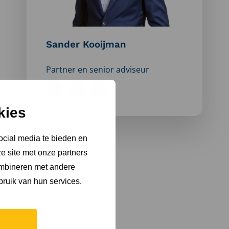
Sander Kooijman
Partner en senior adviseur
Stuur
Bezoek
Bel
kies
een
LinkedIn
Sander
e-
profiel
Kooijman
ocial media te bieden en
mail
van
e site met onze partners
naar
Sander
ombineren met andere
Sander
Kooijman
bruik van hun services.
Kooijman