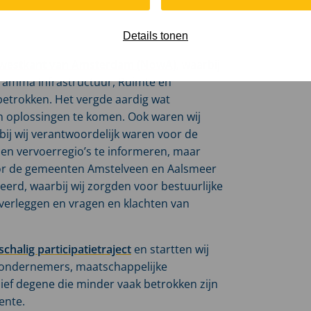
Details tonen
dwestkant van Amsterdam (NowA)
, waarbij
ramma Infrastructuur, Ruimte en
 betrokken. Het vergde aardig wat
n oplossingen te komen. Ook waren wij
bij wij verantwoordelijk waren voor de
s en vervoerregio’s te informeren, maar
oor de gemeenten Amstelveen en Aalsmeer
erd, waarbij wij zorgden voor bestuurlijke
overleggen en vragen en klachten van
chalig participatietraject
en startten wij
 ondernemers, maatschappelijke
sief degene die minder vaak betrokken zijn
ente.