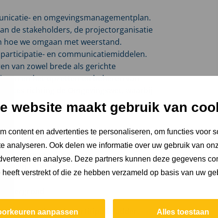
municatie- en omgevingsmanagementplan.
van de stakeholders, de projectorganisatie
s en hoe we omgaan met weerstand.
participatie- en communicatiemiddelen.
en van zowel brede als gerichte
rieven en het opzetten en beheren van
proces richting de Omgevingswet, waarbij
e website maakt gebruik van coo
 content en advertenties te personaliseren, om functies voor s
n uitvoeren
e analyseren. Ook delen we informatie over uw gebruik van onz
reng en inspraak partijen
adverteren en analyse. Deze partners kunnen deze gegevens c
oudingen
e heeft verstrekt of die ze hebben verzameld op basis van uw ge
atie
k achtergrond
 onze aanpak en de participatieladder.
oorkeuren aanpassen
Alles toestaan