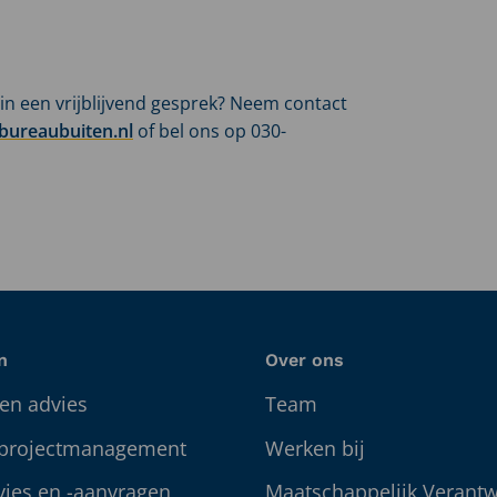
in een vrijblijvend gesprek? Neem contact
bureaubuiten.nl
of bel ons op 030-
n
Over ons
en advies
Team
 projectmanagement
Werken bij
vies en -aanvragen
Maatschappelijk Verant