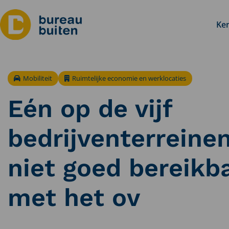
Ken
Mobiliteit
Ruimtelijke economie en werklocaties
Eén op de vijf
bedrijventerreinen
niet goed bereikb
met het ov