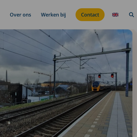
Over ons
Werken bij
Contact
Translati
Zo
button
k