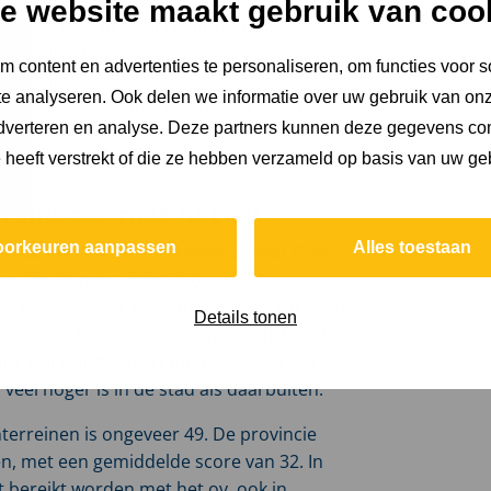
e website maakt gebruik van coo
enterreinen in Nederland zien.
n bekijken.
 content en advertenties te personaliseren, om functies voor s
ovincies.
e analyseren. Ook delen we informatie over uw gebruik van onz
uimtelijke-economische thema’s, zoals
adverteren en analyse. Deze partners kunnen deze gegevens c
e heeft verstrekt of die ze hebben verzameld op basis van uw ge
ereikbaar met het ov
oorkeuren aanpassen
Alles toestaan
 zeer slecht (12%) of helemaal niet (7%)
 zijn dit maar liefst 766
aarentegen zeer goed bereikbaar. Op basis
Details tonen
ren dat bedrijventerreinen in de buurt
. Dat is logisch als men kijkt naar het
eel hoger is in de stad als daarbuiten.
erreinen is ongeveer 49. De provincie
en, met een gemiddelde score van 32. In
 bereikt worden met het ov, ook in