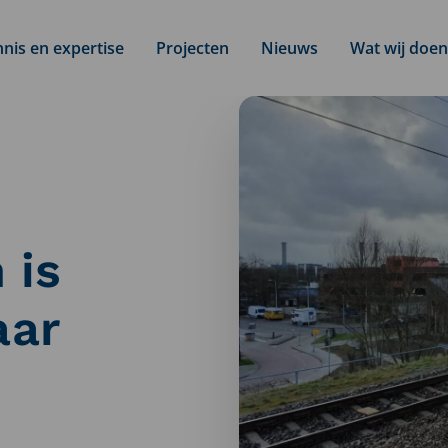
nis en expertise
Projecten
Nieuws
Wat wij doen
 is
aar