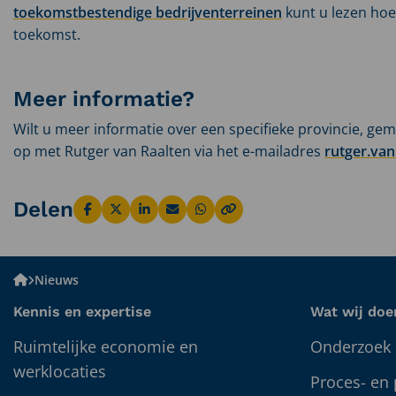
toekomstbestendige bedrijventerreinen
kunt u lezen hoe
toekomst.
Meer informatie?
Wilt u meer informatie over een specifieke provincie, ge
op met Rutger van Raalten via het e-mailadres
rutger.va
Delen
Deel
Deel
Deel
Deel
Deel
via
via
via
via
via
Facebook
X
LinkedIn
Email
WhatsApp
Bureau
Nieuws
BUITEN
Kennis en expertise
Wat wij doe
Ruimtelijke economie en
Onderzoek 
werklocaties
Proces- en