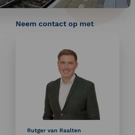
Neem contact op met
Meer
informatie
over:
Rutger
van
Raalten
Rutger van Raalten