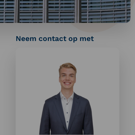
Neem contact op met
Meer
informatie
over:
Nanne
van
der
Struijs