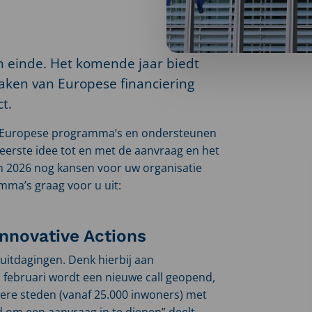
n einde. Het komende jaar biedt
ken van Europese financiering
t.
de Europese programma’s en ondersteunen
n eerste idee tot en met de aanvraag en het
 2026 nog kansen voor uw organisatie
mma’s graag voor u uit:
Innovative Actions
 uitdagingen. Denk hierbij aan
 In februari wordt een nieuwe call geopend,
nere steden (vanaf 25.000 inwoners) met
om een aanvraag in te dienen” deelt