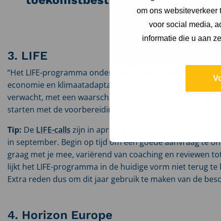
om ons websiteverkeer t
voor social media, 
informatie die u aan z
3. LIFE
“Het LIFE-programma ondersteunt projecten op het gebied 
V
economie en klimaatadaptatie en -mitigatie. In het voor
verwacht, met een waarschijnlijke deadline in september.
starten met de voorbereiding”, licht Nanne toe.
Tip:
De
LIFE-calls
zijn in april gepubliceerd, met deadlin
in september. Begin op tijd om een goede aanvraag te on
graag met je mee, variërend van coaching en reviewen tot
lijkt het LIFE-programma in de huidige vorm niet terug 
Extra reden dus om dit jaar gebruik te maken van de bes
4. Horizon Europe