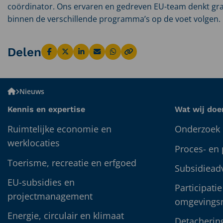
coördinator. Ons ervaren en gedreven EU-team denkt graa
binnen de verschillende programma’s op de voet volgen.
Delen
Deel
Deel
Deel
Deel
Deel
via
via
via
via
via
Facebook
X
LinkedIn
Email
WhatsApp
Bureau
Nieuws
BUITEN
Kennis en expertise
Wat wij doe
Ruimtelijke economie en
Onderzoek 
werklocaties
Proces- en
Toerisme, recreatie en erfgoed
Subsidiead
EU-subsidies en
Participatie
projectmanagement
omgevings
Energie, circulair en klimaat
Detacherin