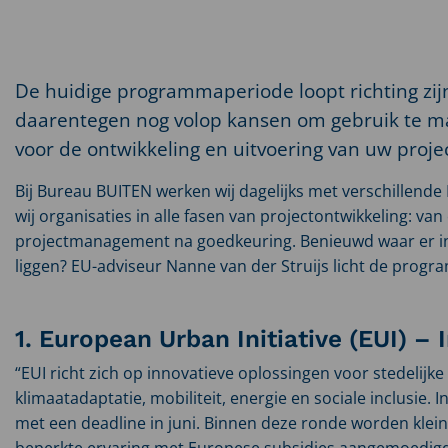
De huidige programmaperiode loopt richting zij
daarentegen nog volop kansen om gebruik te ma
voor de ontwikkeling en uitvoering van uw projec
Bij Bureau BUITEN werken wij dagelijks met verschillen
wij organisaties in alle fasen van projectontwikkeling: va
projectmanagement na goedkeuring. Benieuwd waar er in
liggen? EU-adviseur Nanne van der Struijs licht de progra
1. European Urban Initiative (EUI) – 
“EUI richt zich op innovatieve oplossingen voor stedelijke
klimaatadaptatie, mobiliteit, energie en sociale inclusie.
met een deadline in juni. Binnen deze ronde worden klei
beperkte ervaring met Europese subsidies aangemoedigd 