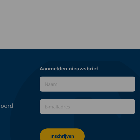
Aanmelden nieuwsbrief
Naam
*
E-
woord
mailadres
*