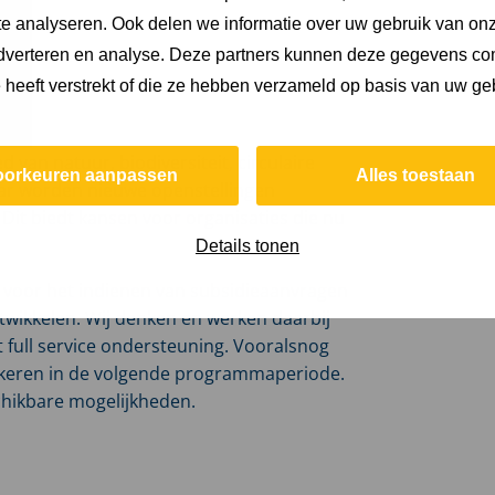
e analyseren. Ook delen we informatie over uw gebruik van onz
adverteren en analyse. Deze partners kunnen deze gegevens c
e heeft verstrekt of die ze hebben verzameld op basis van uw ge
van natuur, biodiversiteit, circulaire
oorkeuren aanpassen
Alles toestaan
jaar worden nieuwe openstellingen
 Dit biedt kansen voor organisaties die nu
Details tonen
es voor het indienen van subsidieaanvragen
twikkelen. Wij denken en werken daarbij
 full service ondersteuning. Vooralsnog
te keren in de volgende programmaperiode.
chikbare mogelijkheden.