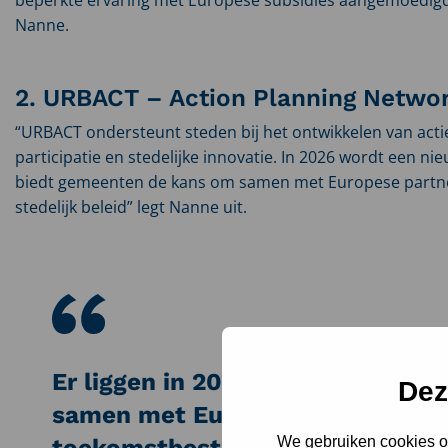
Nanne.
2. URBACT – Action Planning Netwo
“URBACT ondersteunt steden bij het ontwikkelen van act
participatie en stedelijke innovatie. In 2026 wordt een nie
biedt gemeenten de kans om samen met Europese partne
stedelijk beleid” legt Nanne uit.
Er liggen in 2026 mooie kansen
Dez
samen met Europese partners te
We gebruiken cookies om
toekomstbestendig stedelijk bel