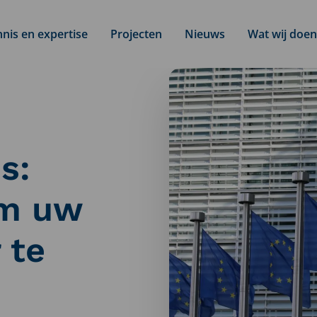
nis en expertise
Projecten
Nieuws
Wat wij doen
s:
om uw
 te