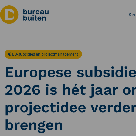
Ken
EU-subsidies en projectmanagement
Europese subsidie
2026 is hét jaar 
projectidee verder
brengen