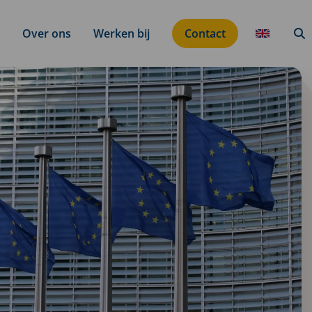
Over ons
Werken bij
Contact
Translati
Zo
button
k