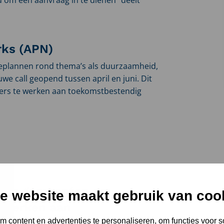
rks (APN)
ieplannen rond thema’s als duurzaamheid,
uwe call geopend tussen april en juni. Dit
rs te werken aan toekomstbestendig
 voor gemeenten om
e website maakt gebruik van coo
 werken aan
 content en advertenties te personaliseren, om functies voor s
eid”