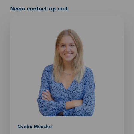
Neem contact op met
Meer
informatie
over:
Nynke
Meeske
Nynke Meeske