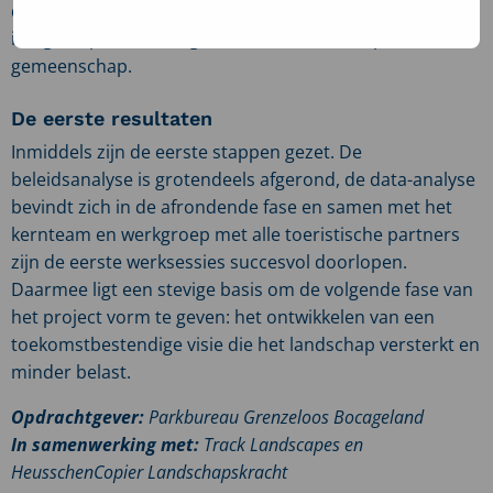
data-analyse van recreatieve mobiliteit. Zo ontstaat een
integraal plan met oog voor zowel landschap als
gemeenschap.
De eerste resultaten
Inmiddels zijn de eerste stappen gezet. De
beleidsanalyse is grotendeels afgerond, de data-analyse
bevindt zich in de afrondende fase en samen met het
kernteam en werkgroep met alle toeristische partners
zijn de eerste werksessies succesvol doorlopen.
Daarmee ligt een stevige basis om de volgende fase van
het project vorm te geven: het ontwikkelen van een
toekomstbestendige visie die het landschap versterkt en
minder belast.
Opdrachtgever:
Parkbureau Grenzeloos Bocageland
In samenwerking met:
Track Landscapes en
HeusschenCopier Landschapskracht