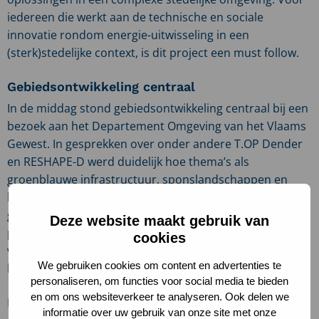
iedereen die werkt aan de technische en sociale
innovatie rondom energie-uitwisseling in een
(sterk)stedelijke context, is dit project een must follow.
Gebiedsontwikkeling centraal
In de middag stond gebiedsontwikkeling centraal bij een
bezoek aan het Departement Omgeving van het Vlaams
Gewest. In gesprekken over onder andere T.OP Dender
en RESHAPE-D werd duidelijk hoe thema’s als
groenblauwe infrastructuur, sponslandschappen en
bodemkwaliteit samenkomen in integrale
gebiedsaanpakken. Ook werd besproken hoe Europese
Deze website maakt gebruik van
projecten kunnen bijdragen aan structurele oplossingen
cookies
voor wateroverlast, droogte en ruimtelijke
We gebruiken cookies om content en advertenties te
kwetsbaarheid.
personaliseren, om functies voor social media te bieden
en om ons websiteverkeer te analyseren. Ook delen we
Europese samenwerking en positionering
informatie over uw gebruik van onze site met onze