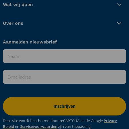
der
Struijs
Wat wij doen
Struijs
Over ons
Aanmelden nieuwsbrief
Naam
*
E-
mailadres
*
Deze site wordt beschermd door reCAPTCHA en de Google
Privacy
Beleid
en
Servicevoorwaarden
zijn van toepassing.