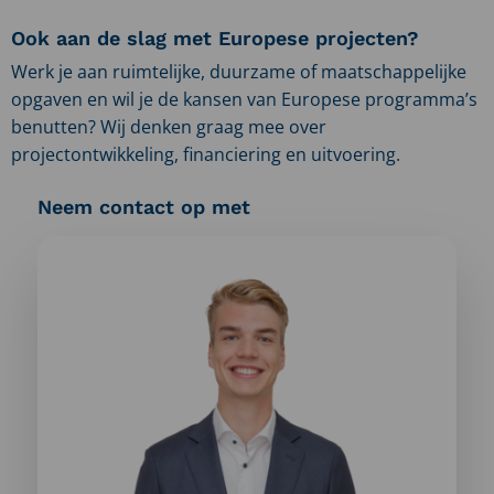
Ook aan de slag met Europese projecten?
Werk je aan ruimtelijke, duurzame of maatschappelijke
opgaven en wil je de kansen van Europese programma’s
benutten? Wij denken graag mee over
projectontwikkeling, financiering en uitvoering.
Neem contact op met
Meer
informatie
over:
Nanne
van
der
Struijs