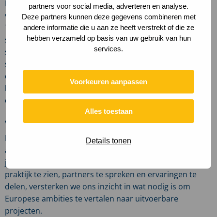
In de Europese wijk spraken we met de Europese
partners voor social media, adverteren en analyse.
vertegenwoordigers van de gemeenten Breda en
Deze partners kunnen deze gegevens combineren met
Tilburg. Zij deelden hoe Nederlandse gemeenten zich
andere informatie die u aan ze heeft verstrekt of die ze
hebben verzameld op basis van uw gebruik van hun
strategisch positioneren in Brussel, hoe zij Europese
services.
samenwerking intern organiseren en werken aan een
sterke projectpipeline. Ook actuele ontwikkelingen, zoals
de nieuwe Europese meerjarenbegroting en kansen
Voorkeuren aanpassen
binnen programma’s voor mobiliteit, woningbouw en
duurzaamheid kwamen aan bod.
Alles toestaan
Waarom dit ertoe doet
Deze teamdag laat zien hoe waardevol het is om niet
Details tonen
alleen aan projecten te werken achter het bureau, maar
juist ook het veld in te gaan. Door projecten in de
praktijk te zien, partners te spreken en ervaringen te
delen, versterken we ons inzicht in wat nodig is om
Europese ambities te vertalen naar uitvoerbare
projecten.