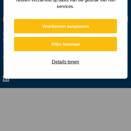
services.
Voorkeuren aanpassen
Deze site wordt beschermd door reCAPTCHA en de Google
Privacy
Beleid
en
Servicevoorwaarden
zijn van toepassing.
Alles toestaan
Cookies
Privacy policy
Details tonen
Ga
naar
linkedin