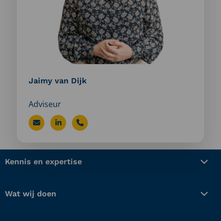
Jaimy van Dijk
Adviseur
Stuur
Bezoek
Bel
een
LinkedIn
Jaimy
e-
profiel
van
Kennis en expertise
mail
van
Dijk
naar
Jaimy
Wat wij doen
Jaimy
van