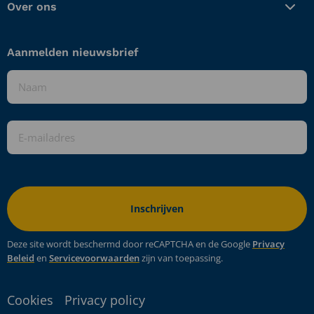
van
Dijk
Over ons
Dijk
Aanmelden nieuwsbrief
Naam
*
E-
mailadres
*
Deze site wordt beschermd door reCAPTCHA en de Google
Privacy
Beleid
en
Servicevoorwaarden
zijn van toepassing.
Cookies
Privacy policy