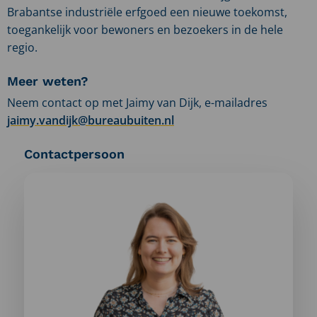
Brabantse industriële erfgoed een nieuwe toekomst,
toegankelijk voor bewoners en bezoekers in de hele
regio.
Meer weten?
Neem contact op met Jaimy van Dijk, e-mailadres
jaimy.vandijk@bureaubuiten.nl
Contactpersoon
Meer
informatie
over:
Jaimy
van
Dijk