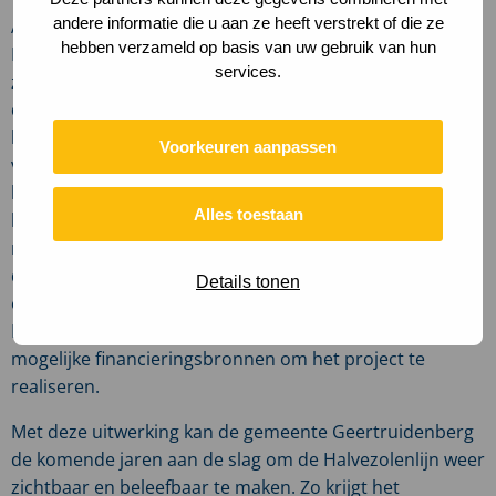
andere informatie die u aan ze heeft verstrekt of die ze
Alle ideeën en kansen voor de herinrichting van de
hebben verzameld op basis van uw gebruik van hun
Halvezolenlijn zijn verkend met verschillende partijen,
services.
zowel de verschillende gemeenten waar het tracé
doorheen loopt als met lokale heemkundekringen en
historische stichtingen. Met de integrale blik van
Voorkeuren aanpassen
verschillende disciplines, zoals erfgoed, infrastructuur,
kunst en toerisme, is dit samengebracht in beeldende
Alles toestaan
kansenkaarten en een adviesrapportage. Hierin worden
niet alleen de mogelijkheden voor het levend maken van
deze route gepresenteerd, maar ook concrete
Details tonen
oplossingen voor de uitdagingen langs het tracé.
Daarnaast biedt de rapportage een overzicht van
mogelijke financieringsbronnen om het project te
realiseren.
Met deze uitwerking kan de gemeente Geertruidenberg
de komende jaren aan de slag om de Halvezolenlijn weer
zichtbaar en beleefbaar te maken. Zo krijgt het