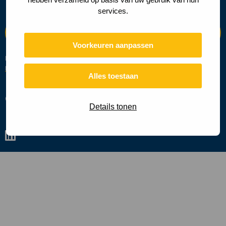
services.
Voorkeuren aanpassen
Deze site wordt beschermd door reCAPTCHA en de Google
Privacy
Beleid
en
Servicevoorwaarden
zijn van toepassing.
Alles toestaan
Cookies
Privacy policy
Details tonen
Ga
naar
linkedin