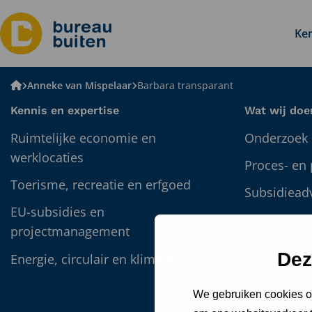
Ken
Bureau
Anneke van Mispelaar
Barbara transparant
BUITEN
Kennis en expertise
Wat wij doe
Ruimtelijke economie en
Onderzoek 
werklocaties
Proces- en
Toerisme, recreatie en erfgoed
Subsidiead
EU-subsidies en
Participatie
projectmanagement
omgevings
Dez
Energie, circulair en klimaat
Detacherin
Data en GI
We gebruiken cookies om