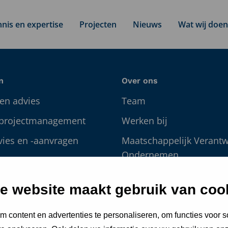
nis en expertise
Projecten
Nieuws
Wat wij doen
n
Over ons
en advies
Team
 projectmanagement
Werken bij
vies en -aanvragen
Maatschappelijk Verant
Ondernemen
 en
management
Nieuws
e website maakt gebruik van coo
g
S
 content en advertenties te personaliseren, om functies voor s