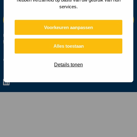
services.
Voorkeuren aanpassen
Deze site wordt beschermd door reCAPTCHA en de Google
Privacy
Beleid
en
Servicevoorwaarden
zijn van toepassing.
Alles toestaan
Cookies
Privacy policy
Details tonen
Ga
naar
linkedin