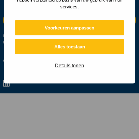
services.
Voorkeuren aanpassen
Deze site wordt beschermd door reCAPTCHA en de Google
Privacy
Beleid
en
Servicevoorwaarden
zijn van toepassing.
Alles toestaan
Cookies
Privacy policy
Details tonen
Ga
naar
linkedin