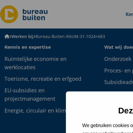
Ken
Bureau
Werken bij
Bureau-Buiten-RAUM-31-1024×683
BUITEN
Kennis en expertise
Wat wij doe
Ruimtelijke economie en
Onderzoek 
werklocaties
Proces- en
Toerisme, recreatie en erfgoed
Subsidiead
EU-subsidies en
Participatie
projectmanagement
omgevings
Dez
Energie, circulair en klimaat
Detacherin
Data en GI
We gebruiken cookies om