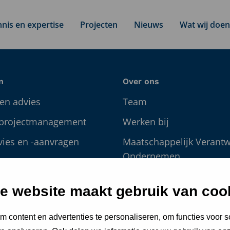
nis en expertise
Projecten
Nieuws
Wat wij doen
n
Over ons
en advies
Team
 projectmanagement
Werken bij
vies en -aanvragen
Maatschappelijk Verant
Ondernemen
 en
management
Nieuws
e website maakt gebruik van coo
g
S
 content en advertenties te personaliseren, om functies voor s