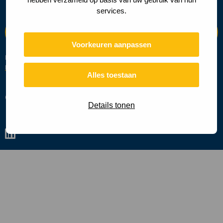
services.
Voorkeuren aanpassen
Deze site wordt beschermd door reCAPTCHA en de Google
Privacy
Beleid
en
Servicevoorwaarden
zijn van toepassing.
Alles toestaan
Cookies
Privacy policy
Details tonen
Ga
naar
linkedin