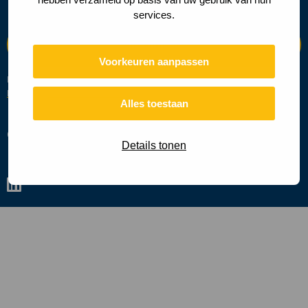
services.
Voorkeuren aanpassen
Deze site wordt beschermd door reCAPTCHA en de Google
Privacy
Beleid
en
Servicevoorwaarden
zijn van toepassing.
Alles toestaan
Cookies
Privacy policy
Details tonen
Ga
naar
linkedin