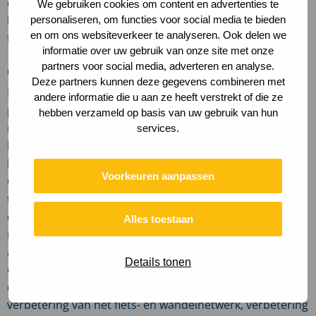
ook bijzondere natuur en landbouw op, die eveneens
We gebruiken cookies om content en advertenties te
kansen bieden voor sterke en karakteristieke
personaliseren, om functies voor social media te bieden
en om ons websiteverkeer te analyseren. Ook delen we
toeristische producten.
informatie over uw gebruik van onze site met onze
partners voor social media, adverteren en analyse.
Gezamenlijk aan de slag
Deze partners kunnen deze gegevens combineren met
De geactualiseerde nota geeft richting aan een nieuw
andere informatie die u aan ze heeft verstrekt of die ze
programma gericht op een optimale bijdrage van
hebben verzameld op basis van uw gebruik van hun
recreatie en toerisme aan de economie en de
services.
leefbaarheid en gezelligheid in Zeewolde. Samen met
haar partners zoals Puur Zeewolde, natuurbeheerders,
Voorkeuren aanpassen
Gastvrije Randmeren, bedrijven en organisaties in de
toeristische-, recreatieve – en evenementensector, gaat
de gemeente Zeewolde de komende jaren aan de slag
Alles toestaan
met de uitvoeringsagenda. Wandelen, fietsen, varen en
andere vormen van route-gebonden recreatie krijgen
Details tonen
een impuls, de hoge natuurwaarden vormen daarvoor
de basis. Voorbeelden van acties uit deze agenda zijn de
verbetering van het fiets- en wandelnetwerk, verbetering