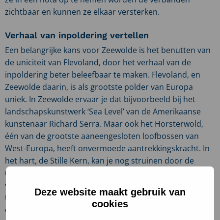
zichtbaar en kunnen ze elkaar versterken.
Verhaal van inpoldering vertellen
Een belangrijke kans voor Zeewolde is het benutten van
de uniciteit van Flevoland, door het verhaal van de
inpoldering beter beleefbaar te maken. Flevoland, en
Zeewolde daarin, is als grootste polder van Europa
uniek. In Zeewolde ervaar je dat bijvoorbeeld bij het
landschapskunstwerk ‘Sea Level’ van de Amerikaanse
kunstenaar Richard Serra. Maar ook het Horsterwold,
één van de grootste aaneengesloten loofbossen van
West-Europa, heeft onvermoede aantrekkingskracht. In
het hart, de Stille Kern, kan je nog struinen door de
uitgestrekte natuur. Door de vruchtbare bodem van de
voormalige Zuiderzee groeien bomen in een enorm
Deze website maakt gebruik van
tempo, waardoor je al snel de indruk krijgt van een
cookies
oerbos. Het leven op de vruchtbare zeebodem levert