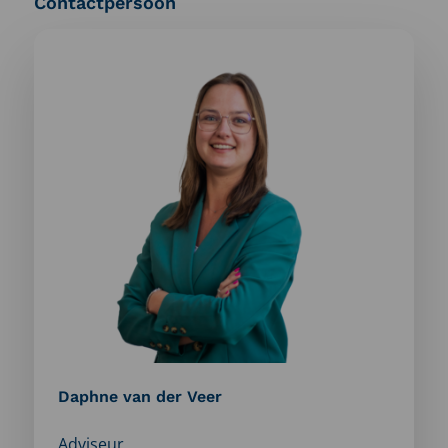
Contactpersoon
Meer
informatie
over:
Daphne
van
der
Veer
Daphne van der Veer
Adviseur