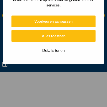
services.
Voorkeuren aanpassen
Deze site wordt beschermd door reCAPTCHA en de Google
Privacy
Beleid
en
Servicevoorwaarden
zijn van toepassing.
Alles toestaan
Cookies
Privacy policy
Details tonen
Ga
naar
linkedin