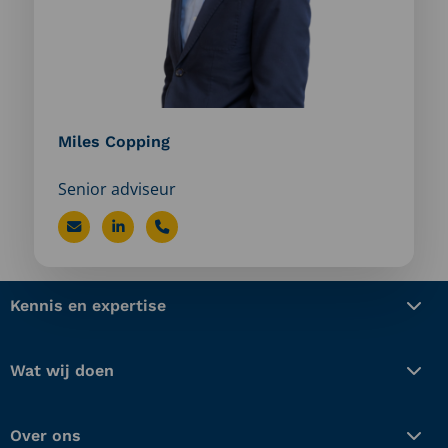
Miles Copping
Senior adviseur
Stuur
Bezoek
Bel
een
LinkedIn
Miles
e-
profiel
Copping
Kennis en expertise
mail
van
naar
Miles
Wat wij doen
Miles
Copping
Copping
Over ons