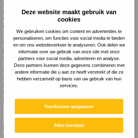
Per bedrijventerrein stelden we een dashboard op met
de belangrijkste kerngegevens en opgaven, dat we
Deze website maakt gebruik van
vervolgens uitwerkten in acties per pijler en per terrein.
cookies
Ook gaven we de gemeente handvatten mee om aan de
We gebruiken cookies om content en advertenties te
slag te gaan met deze acties; gericht op het prioriteren
personaliseren, om functies voor social media te bieden
én het verbinden van de economische ambities op
en om ons websiteverkeer te analyseren. Ook delen we
gebied van Food (er zitten veel Food bedrijven) aan de
informatie over uw gebruik van onze site met onze
toekomstige inrichting van de bedrijventerreinen.
partners voor social media, adverteren en analyse.
Deze partners kunnen deze gegevens combineren met
De adviezen per terrein en het overzicht van de
andere informatie die u aan ze heeft verstrekt of die ze
mogelijke acties bieden de gemeente Nijkerk een solide
hebben verzameld op basis van uw gebruik van hun
basis om aan de slag te gaan met het
services.
toekomstbestendig maken van de 11 bedrijventerreinen
in de gemeente.
Voorkeuren aanpassen
Alles toestaan
Meer informatie?
Wilt u meer weten over hoe wij werken aan