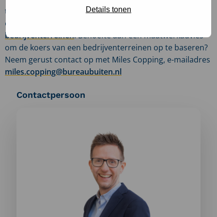
Details tonen
toekomstbestendige bedrijventerreinen? Kijk dan in
ons
kennisdossier toekomstbestendige
bedrijventerreinen
. Behoefte aan een maatwerkadvies
om de koers van een bedrijventerreinen op te baseren?
Neem gerust contact op met Miles Copping, e-mailadres
miles.copping@bureaubuiten.nl
Contactpersoon
Meer
informatie
over:
Miles
Copping